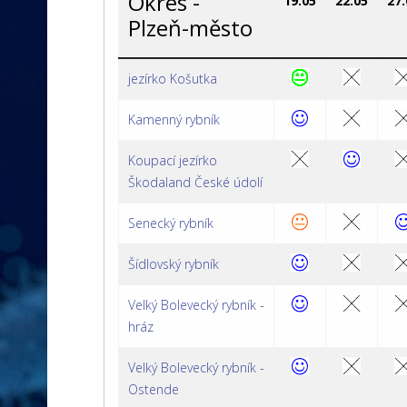
Okres -
19.05
22.05
27.
Plzeň-město
jezírko Košutka
Kamenný rybník
Koupací jezírko
Škodaland České údolí
Senecký rybník
Šídlovský rybník
Velký Bolevecký rybník -
hráz
Velký Bolevecký rybník -
Ostende