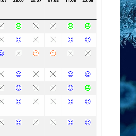
4.07
28.07
29.07
07.08
11.08
25.08