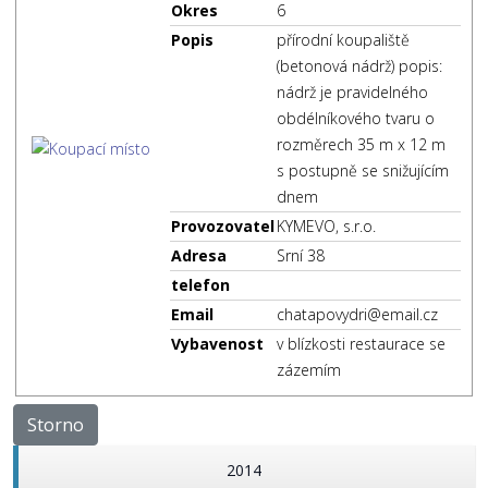
Okres
6
Popis
přírodní koupaliště
(betonová nádrž) popis:
nádrž je pravidelného
obdélníkového tvaru o
rozměrech 35 m x 12 m
s postupně se snižujícím
dnem
Provozovatel
KYMEVO, s.r.o.
Adresa
Srní 38
telefon
Email
chatapovydri@email.cz
Vybavenost
v blízkosti restaurace se
zázemím
Storno
2014