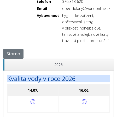
telefon
376 313 620
Email
obec.dolany@worldonline.cz
Vybavenost
hygienické zařízení,
občerstvení, šatny,
v blízkosti nohejbalové,
tenisové a volejbalové kurty,
travnatá plocha pro slunění
Storno
2026
Kvalita vody v roce 2026
14.07.
16.06.