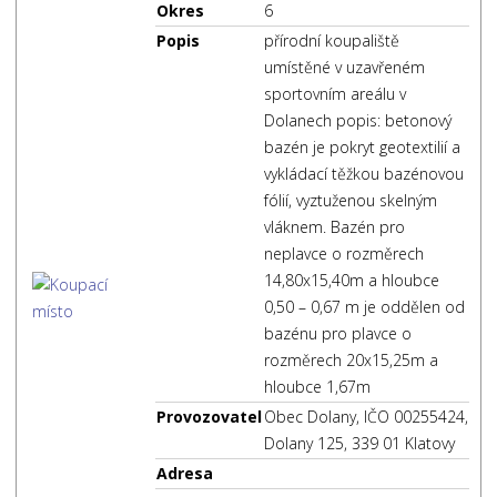
Okres
6
Popis
přírodní koupaliště
umístěné v uzavřeném
sportovním areálu v
Dolanech popis: betonový
bazén je pokryt geotextilií a
vykládací těžkou bazénovou
fólií, vyztuženou skelným
vláknem. Bazén pro
neplavce o rozměrech
14,80x15,40m a hloubce
0,50 – 0,67 m je oddělen od
bazénu pro plavce o
rozměrech 20x15,25m a
hloubce 1,67m
Provozovatel
Obec Dolany, IČO 00255424,
Dolany 125, 339 01 Klatovy
Adresa