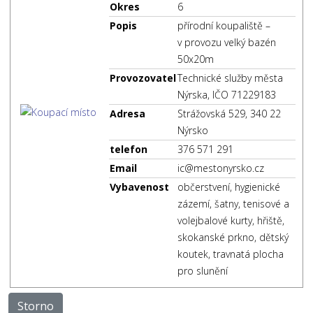
Okres
6
Popis
přírodní koupaliště –
v provozu velký bazén
50x20m
Provozovatel
Technické služby města
Nýrska, IČO 71229183
Adresa
Strážovská 529, 340 22
Nýrsko
telefon
376 571 291
Email
ic@mestonyrsko.cz
Vybavenost
občerstvení, hygienické
zázemí, šatny, tenisové a
volejbalové kurty, hřiště,
skokanské prkno, dětský
koutek, travnatá plocha
pro slunění
Storno