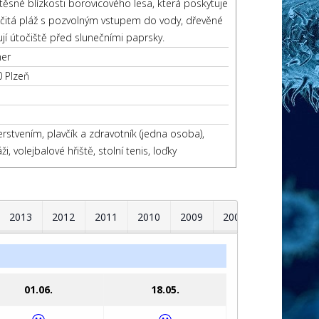
 těsné blízkosti borovicového lesa, která poskytuje
ísčitá pláž s pozvolným vstupem do vody, dřevěné
jí útočiště před slunečními paprsky.
ner
0 Plzeň
rstvením, plavčík a zdravotník (jedna osoba),
i, volejbalové hřiště, stolní tenis, loďky
2013
2012
2011
2010
2009
2008
2007
2
01.06.
18.05.