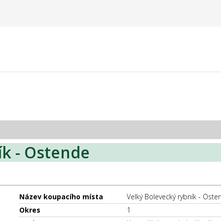
ík - Ostende
Název koupacího místa
Velký Bolevecký rybník - Oste
Okres
1