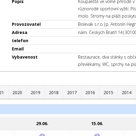
Popis
Koupaliště ve volné přírodě v
různorodé sportovní vyžití. P
molo. Stromy na pláži poskytu
Provozovatel
Bolevák s.r.o.|p. Antonín Heg
Adresa
nám. Českých Bratří 14|3010
telefon
Email
Vybavenost
Restaurace, dva stánky s obče
převlékárny, WC, sprchy na pláž
21
2020
2019
2018
2017
2016
2015
2014
29.06.
15.06.